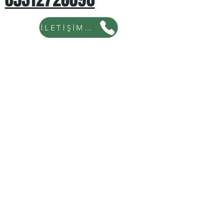
İLETİŞİM İÇİN TIKLAYINIZ...