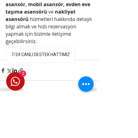
asansör,
mobil asansör,
evden eve 
taşıma asansörü
 ve 
nakliyat 
asansörü 
hizmetleri hakkında detaylı 
bilgi almak ve hızlı rezervasyon 
yapmak için bizimle iletişime 
geçebilirsiniz.
7/24 CANLI DESTEK HATTIMIZ
📞 0531 272 66 90
2
Son Yazılar
Hepsini Gör