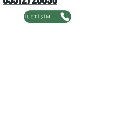
İLETİŞİM İÇİN TIKLAYINIZ...