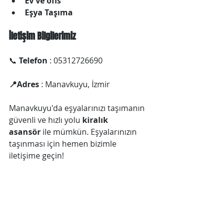
Ev ve ofis
Eşya Taşıma
İletişim Bilgilerimiz
📞 
Telefon
 : 05312726690 
📍Adres
 : Manavkuyu, İzmir
Manavkuyu'da eşyalarınızı taşımanın 
güvenli ve hızlı yolu 
kiralık 
asansör
 ile mümkün. Eşyalarınızın 
taşınması için hemen bizimle 
iletişime geçin!