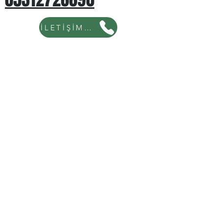
İLETİŞİM İÇİN TIKLAYINIZ...