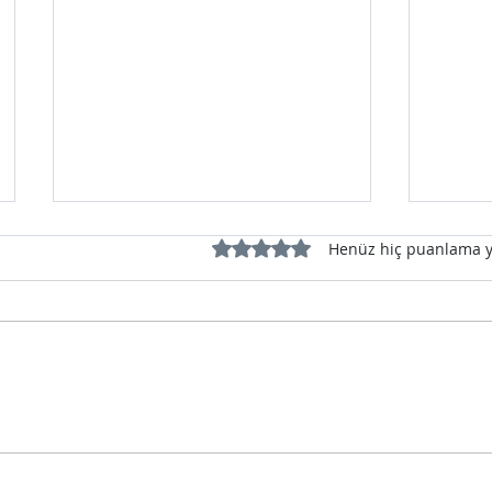
5 üzerinden 0 yıldız
Henüz hiç puanlama 
Evden 
Kiralık Asansör İhtiyaçlarınızda
İzmir ve Çiğli'de Profesyonel
Çözümler