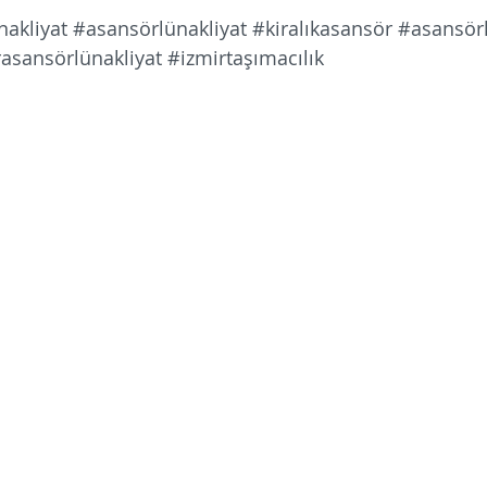
akliyat
#asansörlünakliyat
#kiralıkasansör
#asansör
asansörlünakliyat
#izmirtaşımacılık