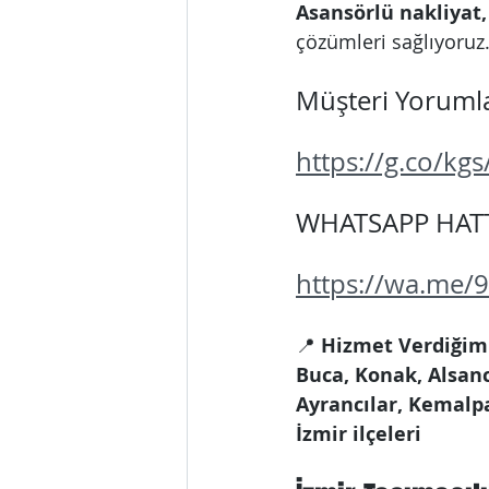
Asansörlü nakliyat,
çözümleri sağlıyoruz
Müşteri Yorumlar
https://g.co/kg
WHATSAPP HATTI
https://wa.me
📍 
Hizmet Verdiğimi
Buca, Konak, Alsanc
Ayrancılar, Kemalpa
İzmir ilçeleri