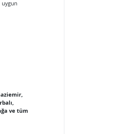
n uygun 
Gaziemir, 
balı, 
ağa ve tüm 