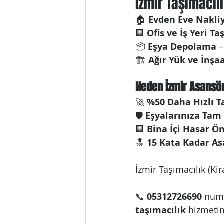
İzmir Taşımacılı
🏠 
Evden Eve Nakli
🏢 
Ofis ve İş Yeri T
📦 
Eşya Depolama
 
🏗 
Ağır Yük ve İnş
Neden İzmir Asansör
🚀 
%50 Daha Hızlı 
🛡 
Eşyalarınıza Ta
🏢 
Bina İçi Hasar Ö
🔝 
15 Kata Kadar As
İzmir Taşımacılık (Kir
📞 
05312726690
 numa
taşımacılık
 hizmeti