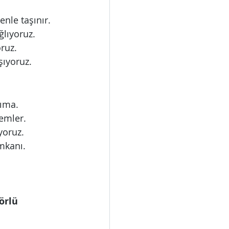
enle taşınır.
ğlıyoruz.
ruz.
şıyoruz.
şıma.
lemler.
yoruz.
mkanı.
örlü 