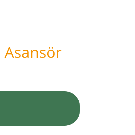
l Asansör
yaka Asansörlü Nakliyat
More