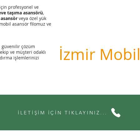
 için profesyonel ve
eve taşıma asansörü
,
l asansör
veya özel yük
mobil asansör filomuz ve
in güvenilir çözüm
İzmir Mobi
ekip ve müşteri odaklı
dırma işlemlerinizi
İLETİŞİM İÇİN TIKLAYINIZ...
s Kiralık Asansör | Mobil
İzmir Mobil Asansör
Karşı