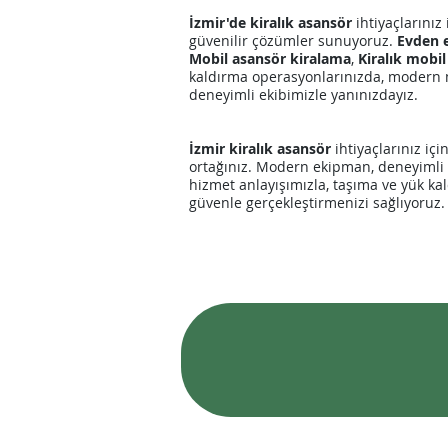
İzmir'de kiralık asansör
ihtiyaçlarınız
güvenilir çözümler sunuyoruz.
Evden 
Mobil asansör kiralama
,
Kiralık mobi
kaldırma operasyonlarınızda, modern 
deneyimli ekibimizle yanınızdayız.
​İzmir kiralık asansör
ihtiyaçlarınız iç
ortağınız. Modern ekipman, deneyimli 
hizmet anlayışımızla, taşıma ve yük kal
güvenle gerçekleştirmenizi sağlıyoruz.
İzmir Kiralık Asansör
Mendere