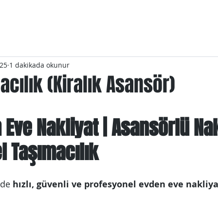
025
1 dakikada okunur
acılık (Kiralık Asansör)
dız
 Eve Nakliyat | Asansörlü Nakl
l Taşımacılık
nde 
hızlı, güvenli ve profesyonel evden eve nakliya