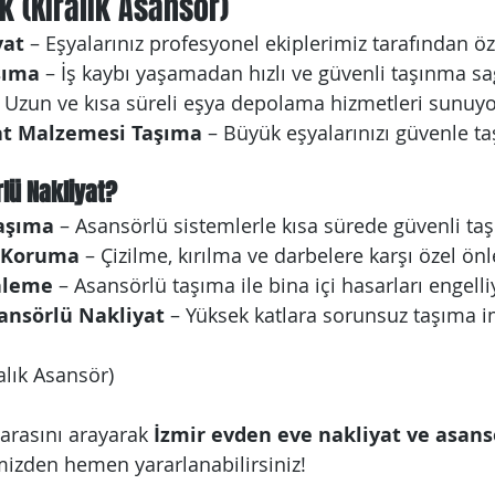
k (Kiralık Asansör)
yat
 – Eşyalarınız profesyonel ekiplerimiz tarafından öz
aşıma
 – İş kaybı yaşamadan hızlı ve güvenli taşınma sa
– Uzun ve kısa süreli eşya depolama hizmetleri sunuyo
aat Malzemesi Taşıma
 – Büyük eşyalarınızı güvenle ta
lü Nakliyat?
Taşıma
 – Asansörlü sistemlerle kısa sürede güvenli ta
m Koruma
 – Çizilme, kırılma ve darbelere karşı özel ön
nleme
 – Asansörlü taşıma ile bina içi hasarları engelli
ansörlü Nakliyat
 – Yüksek katlara sorunsuz taşıma i
alık Asansör)
rasını arayarak 
İzmir evden eve nakliyat ve asans
mizden hemen yararlanabilirsiniz!