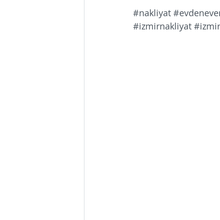
#nakliyat
#evdeneven
#izmirnakliyat
#izmir