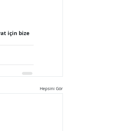
t için bize 
Hepsini Gör