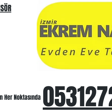
NSÖR
053127
in Her Noktasında