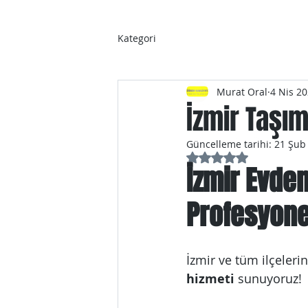
Kategori
Murat Oral
4 Nis 2
İzmir Taşım
Güncelleme tarihi:
21 Şub
5 üzerinden NaN yıl
İzmir Evden
Profesyone
İzmir ve tüm ilçeleri
hizmeti
 sunuyoruz! 