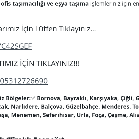
 ofis taşımacılığı ve eşya taşıma
 işlemleriniz için e
.
ımız İçin Lütfen Tıklayınız...
s/C42SGEF
MIZ İÇİN TIKLAYINIZ!!!
/905312726690
z Bölgeler:
✅ 
Bornova, Bayraklı, Karşıyaka, Çiğli, 
ak, Narlıdere, Balçova, Güzelbahçe, Menderes, Tor
şa, Menemen, Seferihisar, Urla, Foça, Çeşme, Ali