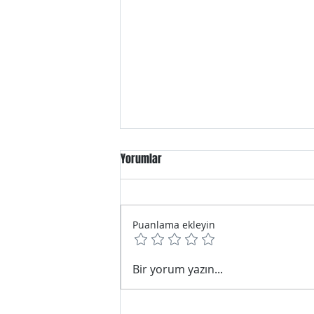
Yorumlar
Puanlama ekleyin
Çiğli Kiralık Asansör
Bir yorum yazın...