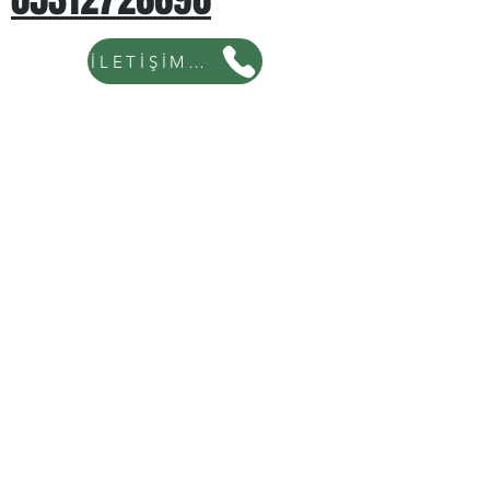
İLETİŞİM İÇİN TIKLAYINIZ...