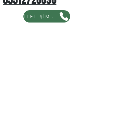
İLETİŞİM İÇİN TIKLAYINIZ...