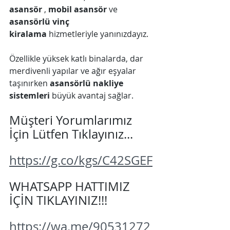
asansör
 , 
mobil asansör
 ve 
asansörlü vinç 
kiralama
 hizmetleriyle yanınızdayız. 
Özellikle yüksek katlı binalarda, dar 
merdivenli yapılar ve ağır eşyalar 
taşınırken 
asansörlü nakliye 
sistemleri
 büyük avantaj sağlar.
Müşteri Yorumlarımız 
İçin Lütfen Tıklayınız...
https://g.co/kgs/C42SGEF
WHATSAPP HATTIMIZ 
İÇİN TIKLAYINIZ!!!
https://wa.me/90531272