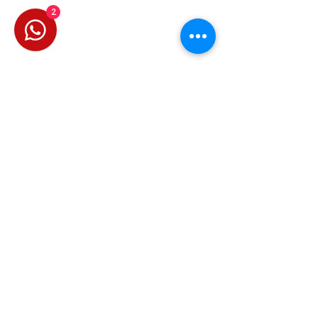
2
Son Yazılar
Hepsini Gör