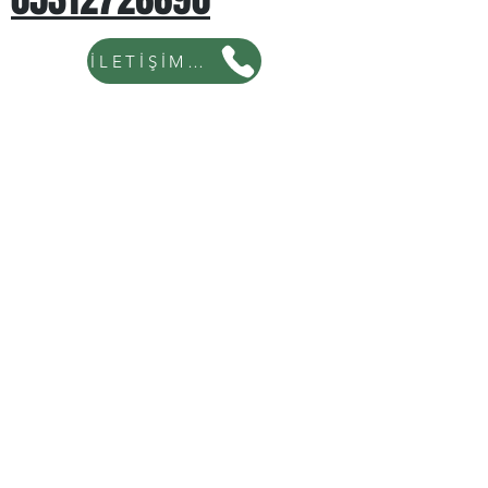
İLETİŞİM İÇİN TIKLAYINIZ...