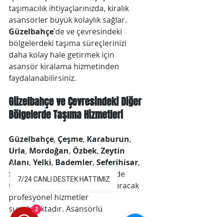
taşımacılık ihtiyaçlarınızda, kiralık 
asansörler büyük kolaylık sağlar. 
Güzelbahçe
'de ve çevresindeki 
bölgelerdeki taşıma süreçlerinizi 
daha kolay hale getirmek için 
asansör kiralama hizmetinden 
faydalanabilirsiniz.
Güzelbahçe ve Çevresindeki Diğer 
Bölgelerde Taşıma Hizmetleri
Güzelbahçe
, 
Çeşme
, 
Karaburun
, 
Urla
, 
Mordoğan
, 
Özbek
, 
Zeytin 
Alanı
, 
Yelki
, 
Bademler
, 
Seferihisar
, 
Sığacık
 gibi çevre bölgelerde de 
7/24 CANLI DESTEK HATTIMIZ
taşınma işlemlerinizi kolaylaştıracak 
profesyonel hizmetler 
sunulmaktadır. Asansörlü 
2