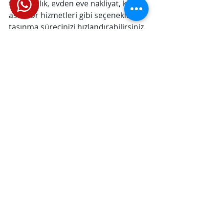
taşımacılık, evden eve nakliyat, kiralık 
asansör hizmetleri gibi seçeneklerle 
taşınma sürecinizi hızlandırabilirsiniz.
Çeşme
, 
Karaburun
, 
Urla
, 
Mordoğan
, 
Özbek
, 
Zeytin Alanı
, 
Yelki
, 
Bademler
, 
Seferihisar
 ve 
Sığacık
 gibi bölgelerdeki taşımacılık 
hizmetleriniz için 
Güzelbahçe 
nakliyat
 firmamızdan profesyonel 
destek alabilirsiniz.
Asansörlü Nakliyat Güzelbahçe
Güzelbahçe nakliyat hizmeti, 
taşıma sürecinizi hızlı, güvenli ve 
sorunsuz hale getirmek için en 
ideal çözümleri sunar. Eşyalarınızı 