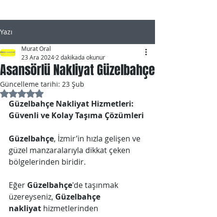
Yazı
Murat Oral
23 Ara 2024
2 dakikada okunur
Asansörlü Nakliyat Güzelbahçe
Güncelleme tarihi:
23 Şub
5 üzerinden NaN yıldız
Güzelbahçe Nakliyat Hizmetleri: 
Güvenli ve Kolay Taşıma Çözümleri
Güzelbahçe
, İzmir’in hızla gelişen ve 
güzel manzaralarıyla dikkat çeken 
bölgelerinden biridir. 
Eğer 
Güzelbahçe
'de taşınmak 
üzereyseniz, 
Güzelbahçe 
nakliyat
 hizmetlerinden 