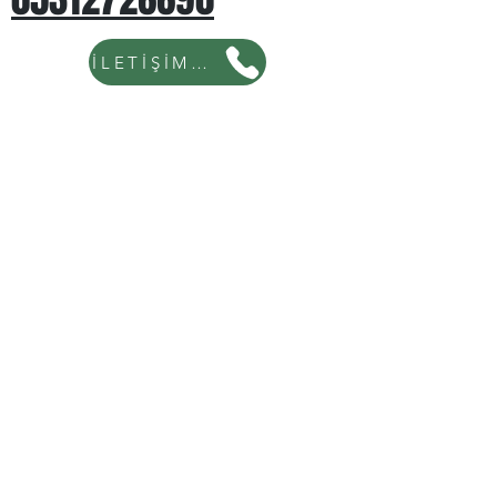
İLETİŞİM İÇİN TIKLAYINIZ...