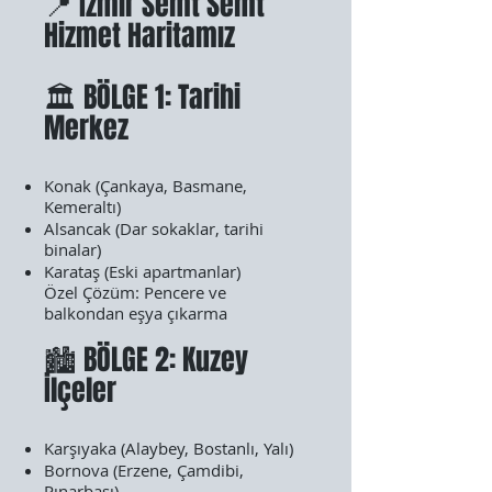
📍 İzmir Semt Semt
Hizmet Haritamız
🏛️ BÖLGE 1: Tarihi
Merkez
Konak (Çankaya, Basmane,
Kemeraltı)
Alsancak (Dar sokaklar, tarihi
binalar)
Karataş (Eski apartmanlar)
Özel Çözüm: Pencere ve
balkondan eşya çıkarma
🏙️ BÖLGE 2: Kuzey
İlçeler
Karşıyaka (Alaybey, Bostanlı, Yalı)
Bornova (Erzene, Çamdibi,
Pınarbaşı)