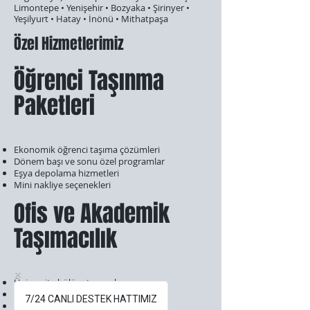
Limontepe • Yenişehir • Bozyaka • Şirinyer •
Yeşilyurt • Hatay • İnönü • Mithatpaşa
Özel Hizmetlerimiz
Öğrenci Taşınma
Paketleri
Ekonomik öğrenci taşıma çözümleri
Dönem başı ve sonu özel programlar
Eşya depolama hizmetleri
Mini nakliye seçenekleri
Ofis ve Akademik
Taşımacılık
Üniversite bölüm taşımaları
Laboratuvar ekipman nakliyesi
7/24 CANLI DESTEK HATTIMIZ
Ofis taşıma ve yerleştirme