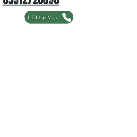
İLETİŞİM İÇİN TIKLAYINIZ...