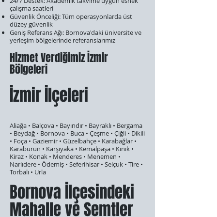
24/7 Destek: Akademik takvime uygun esnek
çalışma saatleri
Güvenlik Önceliği: Tüm operasyonlarda üst
düzey güvenlik
Geniş Referans Ağı: Bornova'daki üniversite ve
yerleşim bölgelerinde referanslarımız
Hizmet Verdiğimiz İzmir
Bölgeleri
İzmir İlçeleri
Aliağa • Balçova • Bayındır • Bayraklı • Bergama
• Beydağ • Bornova • Buca • Çeşme • Çiğli • Dikili
• Foça • Gaziemir • Güzelbahçe • Karabağlar •
Karaburun • Karşıyaka • Kemalpaşa • Kınık •
Kiraz • Konak • Menderes • Menemen •
Narlıdere • Ödemiş • Seferihisar • Selçuk • Tire •
Torbalı • Urla
Bornova İlçesindeki
Mahalle ve Semtler