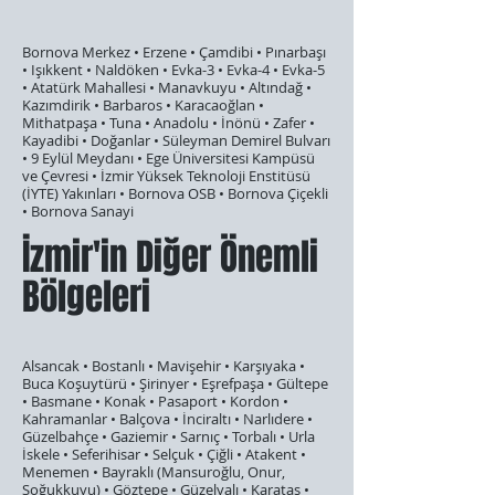
Bornova Merkez • Erzene • Çamdibi • Pınarbaşı
• Işıkkent • Naldöken • Evka-3 • Evka-4 • Evka-5
• Atatürk Mahallesi • Manavkuyu • Altındağ •
Kazımdirik • Barbaros • Karacaoğlan •
Mithatpaşa • Tuna • Anadolu • İnönü • Zafer •
Kayadibi • Doğanlar • Süleyman Demirel Bulvarı
• 9 Eylül Meydanı • Ege Üniversitesi Kampüsü
ve Çevresi • İzmir Yüksek Teknoloji Enstitüsü
(İYTE) Yakınları • Bornova OSB • Bornova Çiçekli
• Bornova Sanayi
İzmir'in Diğer Önemli
Bölgeleri
Alsancak • Bostanlı • Mavişehir • Karşıyaka •
Buca Koşuytürü • Şirinyer • Eşrefpaşa • Gültepe
• Basmane • Konak • Pasaport • Kordon •
Kahramanlar • Balçova • İnciraltı • Narlıdere •
Güzelbahçe • Gaziemir • Sarnıç • Torbalı • Urla
İskele • Seferihisar • Selçuk • Çiğli • Atakent •
Menemen • Bayraklı (Mansuroğlu, Onur,
Soğukkuyu) • Göztepe • Güzelyalı • Karataş •