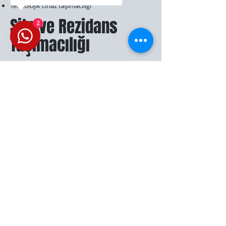
Teknolojik cihaz taşımacılığı
Site ve Rezidans
2
Taşımacılığı
Lüks konut taşıma çözümleri
Site içi özel izin ve organizasyon
Güvenli ve sessiz taşıma hizmetleri
Hizmet Sürecimiz
1. İletişim ve
Danışmanlık
Bornova'daki ihtiyaçlarınız için ücretsiz
danışmanlık
2. Ücretsiz Keşif
Adresinize gelerek detaylı değerlendirme
3. Akademik/Özel