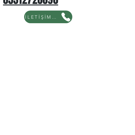
İLETİŞİM İÇİN TIKLAYINIZ...