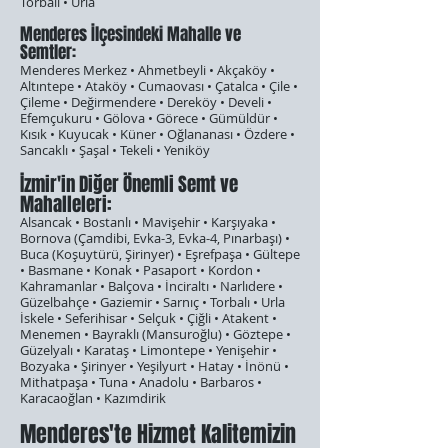
Torbalı • Urla
Menderes İlçesindeki Mahalle ve
Semtler:
Menderes Merkez • Ahmetbeyli • Akçaköy •
Altıntepe • Ataköy • Cumaovası • Çatalca • Çile •
Çileme • Değirmendere • Dereköy • Develi •
Efemçukuru • Gölova • Görece • Gümüldür •
Kısık • Kuyucak • Küner • Oğlananası • Özdere •
Sancaklı • Şaşal • Tekeli • Yeniköy
İzmir'in Diğer Önemli Semt ve
Mahalleleri:
Alsancak • Bostanlı • Mavişehir • Karşıyaka •
Bornova (Çamdibi, Evka-3, Evka-4, Pınarbaşı) •
Buca (Koşuytürü, Şirinyer) • Eşrefpaşa • Gültepe
• Basmane • Konak • Pasaport • Kordon •
Kahramanlar • Balçova • İnciraltı • Narlıdere •
Güzelbahçe • Gaziemir • Sarnıç • Torbalı • Urla
İskele • Seferihisar • Selçuk • Çiğli • Atakent •
Menemen • Bayraklı (Mansuroğlu) • Göztepe •
Güzelyalı • Karataş • Limontepe • Yenişehir •
Bozyaka • Şirinyer • Yeşilyurt • Hatay • İnönü •
Mithatpaşa • Tuna • Anadolu • Barbaros •
Karacaoğlan • Kazımdirik
Menderes'te Hizmet Kalitemizin