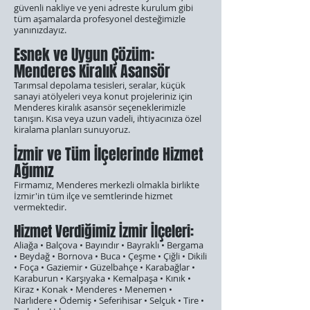
güvenli nakliye ve yeni adreste kurulum gibi
tüm aşamalarda profesyonel desteğimizle
yanınızdayız.
Esnek ve Uygun Çözüm:
Menderes Kiralık Asansör
Tarımsal depolama tesisleri, seralar, küçük
sanayi atölyeleri veya konut projeleriniz için
Menderes kiralık asansör seçeneklerimizle
tanışın. Kısa veya uzun vadeli, ihtiyacınıza özel
kiralama planları sunuyoruz.
İzmir ve Tüm İlçelerinde Hizmet
Ağımız
Firmamız, Menderes merkezli olmakla birlikte
İzmir'in tüm ilçe ve semtlerinde hizmet
vermektedir.
Hizmet Verdiğimiz İzmir İlçeleri:
Aliağa • Balçova • Bayındır • Bayraklı • Bergama
• Beydağ • Bornova • Buca • Çeşme • Çiğli • Dikili
• Foça • Gaziemir • Güzelbahçe • Karabağlar •
Karaburun • Karşıyaka • Kemalpaşa • Kınık •
Kiraz • Konak • Menderes • Menemen •
Narlıdere • Ödemiş • Seferihisar • Selçuk • Tire •